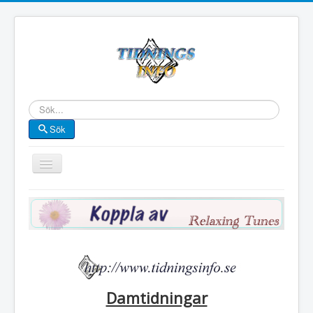
Sök
Sök
Visa/dölj
navigering
Start
Kategori
Länsvis
Länskarta
Bokstavsvis
Damtidningar