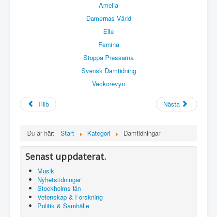
Tipsa oss
Amelia
Damernas Värld
Kontakta oss
Elle
Sök
Femina
Stoppa Pressarna
Svensk Damtidning
Veckorevyn
Tillb
Nästa
Du är här:
Start
Kategori
Damtidningar
Senast uppdaterat.
Musik
Nyhetstidningar
Stockholms län
Vetenskap & Forskning
Politik & Samhälle