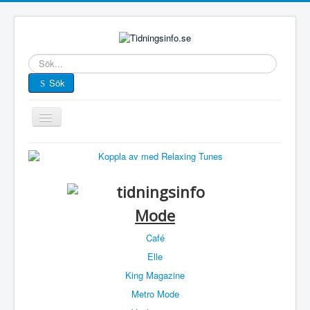
Sök
Sök
Visa/dölj
navigering
Start
Kategori
Länsvis
Mode
Länskarta
Café
Bokstavsvis
Elle
Tipsa oss
King Magazine
Kontakta oss
Metro Mode