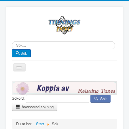
Sök
Sök
Visa/dölj
navigering
Start
Kategori
Sökord:
Sök
Länsvis
Avancerad sökning
Länskarta
Bokstavsvis
Du är här:
Start
Sök
Här är några exempel hur du kan använda sökfunktionen: