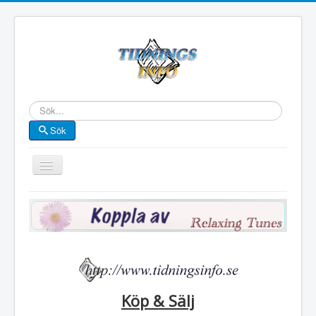
Sök
Sök
Visa/dölj
navigering
Start
Kategori
Länsvis
Länskarta
Bokstavsvis
Köp & Sälj